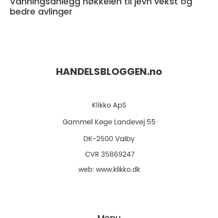
Vanningsanlegg nøkkelen til jevn vekst og
bedre avlinger
HANDELSBLOGGEN.
no
web:
www.klikko.dk
Menu