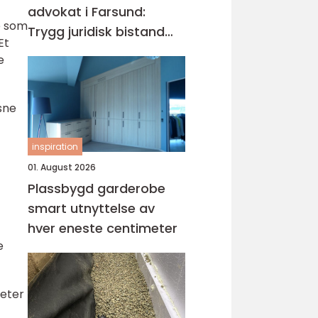
advokat i Farsund:
e som
Trygg juridisk bistand
Et
når du trenger det
e
sne
inspiration
01. August 2026
Plassbygd garderobe
smart utnyttelse av
hver eneste centimeter
e
teter