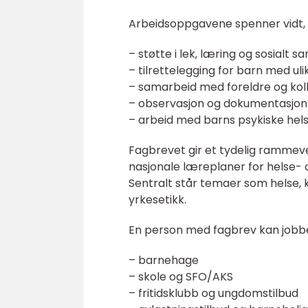
Arbeidsoppgavene spenner vidt,
– støtte i lek, læring og sosialt sa
– tilrettelegging for barn med ul
– samarbeid med foreldre og kol
– observasjon og dokumentasjon 
– arbeid med barns psykiske helse
Fagbrevet gir et tydelig rammeve
nasjonale læreplaner for helse-
Sentralt står temaer som helse, 
yrkesetikk.
En person med fagbrev kan jobbe
– barnehage
– skole og SFO/AKS
– fritidsklubb og ungdomstilbud