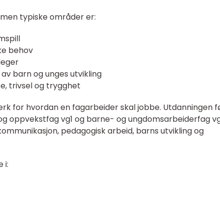
 men typiske områder er:
mspill
ike behov
leger
av barn og unges utvikling
, trivsel og trygghet
rk for hvordan en fagarbeider skal jobbe. Utdanningen f
 og oppvekstfag vg1 og barne- og ungdomsarbeiderfag vg
kommunikasjon, pedagogisk arbeid, barns utvikling og
 i: