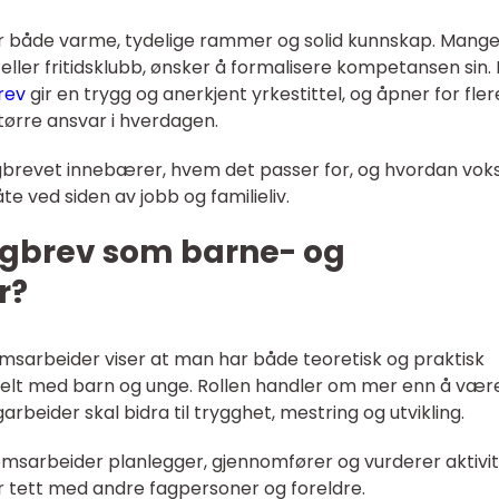
r både varme, tydelige rammer og solid kunnskap. Mang
eller fritidsklubb, ønsker å formalisere kompetansen sin. 
rev
gir en trygg og anerkjent yrkestittel, og åpner for fler
tørre ansvar i hverdagen.
brevet innebærer, hvem det passer for, og hvordan vok
e ved siden av jobb og familieliv.
agbrev som barne- og
r?
sarbeider viser at man har både teoretisk og praktisk
nelt med barn og unge. Rollen handler om mer enn å vær
rbeider skal bidra til trygghet, mestring og utvikling.
omsarbeider planlegger, gjennomfører og vurderer aktivi
r tett med andre fagpersoner og foreldre.