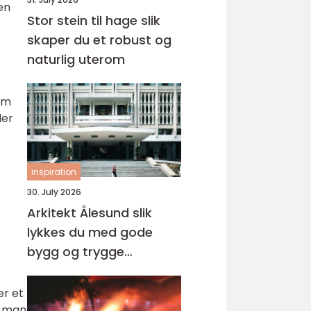
en
Stor stein til hage slik
skaper du et robust og
naturlig uterom
om
ler
inspiration
30. July 2026
Arkitekt Ålesund slik
lykkes du med gode
bygg og trygge
prosesser
er et
n man