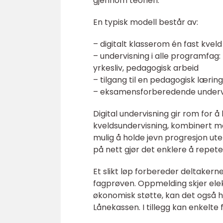
gjennom teorien.
En typisk modell består av:
– digitalt klasserom én fast kveld
– undervisning i alle programfa
yrkesliv, pedagogisk arbeid
– tilgang til en pedagogisk læri
– eksamensforberedende undervi
Digital undervisning gir rom for 
kveldsundervisning, kombinert me
mulig å holde jevn progresjon uten
på nett gjør det enklere å repe
Et slikt løp forbereder deltakern
fagprøven. Oppmelding skjer elekt
økonomisk støtte, kan det også ha
Lånekassen. I tillegg kan enkelte f