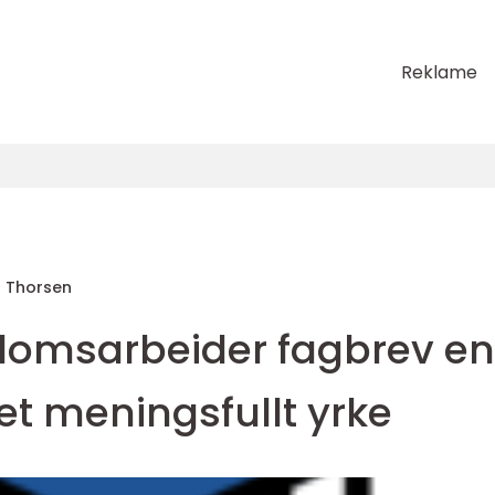
Reklame
g Thorsen
domsarbeider fagbrev en
l et meningsfullt yrke