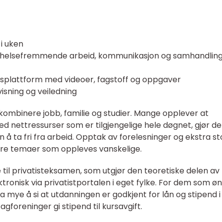
 i uken
g: helsefremmende arbeid, kommunikasjon og samhandling
ngsplattform med videoer, fagstoff og oppgaver
sning og veiledning
å kombinere jobb, familie og studier. Mange opplever at
d nettressurser som er tilgjengelige hele døgnet, gjør de
 å ta fri fra arbeid. Opptak av forelesninger og ekstra st
tere temaer som oppleves vanskelige.
e til privatisteksamen, som utgjør den teoretiske delen av
ronisk via privatistportalen i eget fylke. For dem som ø
 mye å si at utdanningen er godkjent for lån og stipend i
agforeninger gi stipend til kursavgift.