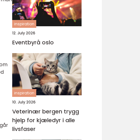
inspiration
12. July 2026
Eventbyrå oslo
som
ed
inspiration
10. July 2026
Veterinær bergen trygg
hjelp for kjæledyr i alle
 går
livsfaser