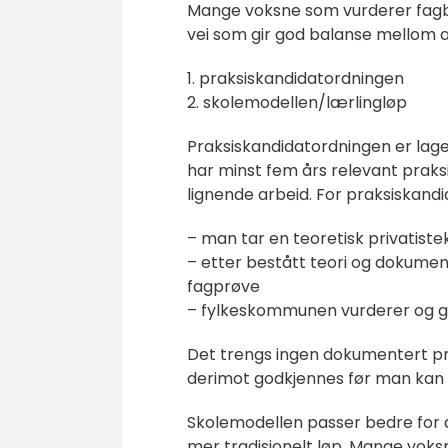
Mange voksne som vurderer fagbrev
vei som gir god balanse mellom arb
1. praksiskandidatordningen
2. skolemodellen/lærlingløp
Praksiskandidatordningen er lag
har minst fem års relevant praks
lignende arbeid. For praksiskandid
– man tar en teoretisk privatis
– etter bestått teori og dokumen
fagprøve
– fylkeskommunen vurderer og g
Det trengs ingen dokumentert pra
derimot godkjennes før man kan 
Skolemodellen passer bedre for 
mer tradisjonelt løp. Mange voksn