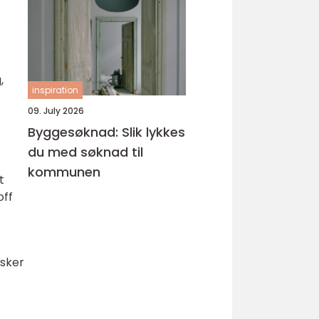
,
inspiration
09. July 2026
Byggesøknad: Slik lykkes
du med søknad til
kommunen
t
off
nsker