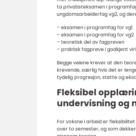
ta privatisteksamen i programfa
ungdomsarbeiderfag vg2, og deret
– eksamen i programfag for vg1
– eksamen i programfag for vg2
– teoretisk del av fagprøven
– praktisk fagprøve i godkjent v
Begge veiene krever at den teore
krevende, særlig hvis det er lenge
tydelig progresjon, støtte og eks
Fleksibel opplæri
undervisning og n
For voksne i arbeid er fleksibilit
over to semester, og som dekker 