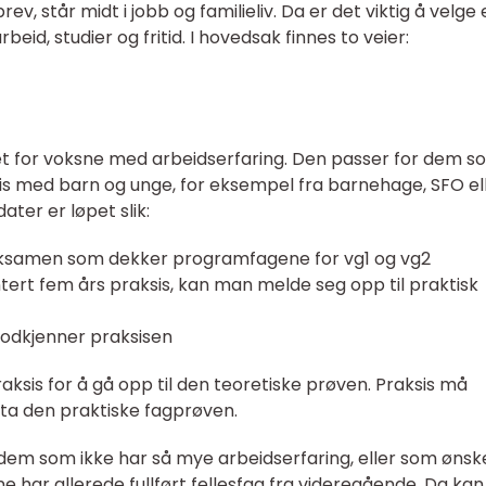
, står midt i jobb og familieliv. Da er det viktig å velge 
eid, studier og fritid. I hovedsak finnes to veier:
et for voksne med arbeidserfaring. Den passer for dem s
is med barn og unge, for eksempel fra barnehage, SFO el
ater er løpet slik:
teksamen som dekker programfagene for vg1 og vg2
tert fem års praksis, kan man melde seg opp til praktisk
odkjenner praksisen
ksis for å gå opp til den teoretiske prøven. Praksis må
ta den praktiske fagprøven.
dem som ikke har så mye arbeidserfaring, eller som ønsk
e har allerede fullført fellesfag fra videregående. Da ka