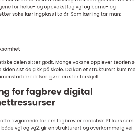
gene for helse- og oppvekstfag vg1 og barne- og
ter søke lærlingplass i to år. Som lærling tar man:
irksomhet
tiske delen sitter godt. Mange voksne opplever teorien 
 siden sist de gikk på skole. Da kan et strukturert kurs m
amensforberedelser gjøre en stor forskjell.
ng for fagbrev digital
ettressurser
et ofte avgjørende for om fagbrev er realistisk. Et kurs som
både vg1 og vg2, gir en strukturert og overkommelig vei