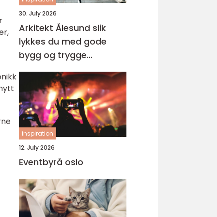
30. July 2026
r
Arkitekt Ålesund slik
er,
lykkes du med gode
bygg og trygge
prosesser
onikk
nytt
rne
inspiration
12. July 2026
Eventbyrå oslo