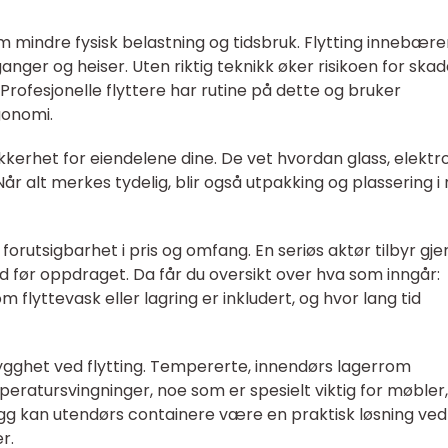
am mindre fysisk belastning og tidsbruk. Flytting innebære
ganger og heiser. Uten riktig teknikk øker risikoen for skad
rofesjonelle flyttere har rutine på dette og bruker
gonomi.
ikkerhet for eiendelene dine. De vet hvordan glass, elektr
år alt merkes tydelig, blir også utpakking og plassering i 
r forutsigbarhet i pris og omfang. En seriøs aktør tilbyr gje
lbud før oppdraget. Da får du oversikt over hva som inngår:
 om flyttevask eller lagring er inkludert, og hvor lang tid
rygghet ved flytting. Tempererte, innendørs lagerrom
eratursvingninger, noe som er spesielt viktig for møbler,
legg kan utendørs containere være en praktisk løsning ved
r.