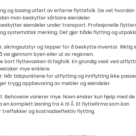
ring og lossing utført av erfarne flyttefolk. De vet hvordan
dan man beskytter sårbare eiendeler.
eskytter eiendeler under transport. Profesjonelle flytter
e og systematisk merking. Det gjør både flytting og utpakk
r, sikringsutstyr og tepper for å beskytte inventar. Riktig s
å vei gjennom byen eller ut av regionen.
 bort flyttevasken til fagfolk. En grundig vask ved utflytt
 leietaker mye enklere.
 Når tidspunktene for utflytting og innflytting ikke passe
nger trygg oppbevaring av møbler og eiendeler.
litet. Behovene varierer mye. Noen ønsker kun hjelp med de
 en komplett løsning fra A til Å. Et flyttefirma som kan
treffsikker og kostnadseffektiv flytting.