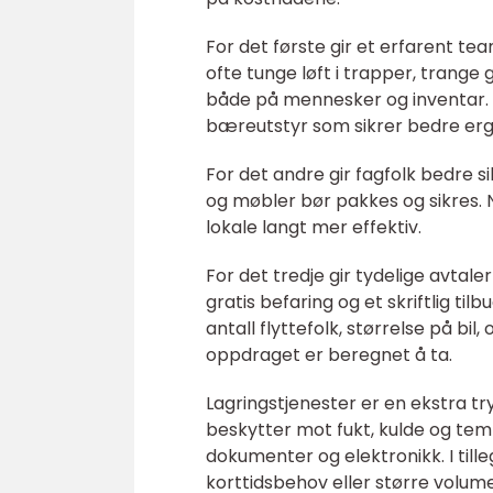
For det første gir et erfarent te
ofte tunge løft i trapper, trange 
både på mennesker og inventar. P
bæreutstyr som sikrer bedre er
For det andre gir fagfolk bedre s
og møbler bør pakkes og sikres. N
lokale langt mer effektiv.
For det tredje gir tydelige avtale
gratis befaring og et skriftlig ti
antall flyttefolk, størrelse på bil,
oppdraget er beregnet å ta.
Lagringstjenester er en ekstra t
beskytter mot fukt, kulde og temp
dokumenter og elektronikk. I til
korttidsbehov eller større volume