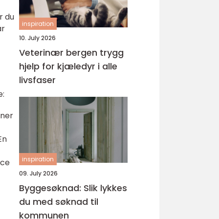
r du
inspiration
år
10. July 2026
Veterinær bergen trygg
hjelp for kjæledyr i alle
livsfaser
e:
nner
En
inspiration
ice
09. July 2026
Byggesøknad: Slik lykkes
du med søknad til
kommunen