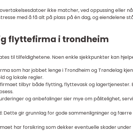
år overtakelsesdatoer ikke matcher, ved oppussing eller nå
 å stresse med å få alt på plass på én dag, og eiendelene st
tig flyttefirma i trondheim
ates til tilfeldighetene. Noen enkle sjekkpunkter kan hjelp
t firma som har jobbet lenge i Trondheim og Trøndelag kje
d og lokale regler.
firmaet tilbyr både flytting, flyttevask og lagertjenester. 
osess.
rderinger og anbefalinger sier mye om pålitelighet, serv
lbud: Dette gir grunnlag for gode sammenligninger og færre
firmaet har forsikring som dekker eventuelle skader under