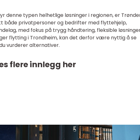
r denne typen helhetlige løsninger i regionen, er Trønder
ått både privatpersoner og bedrifter med flyttehjelp,
øndelag, med fokus på trygg håndtering, fleksible løsninge
er flytting i Trondheim, kan det derfor være nyttig å se
u vurderer alternativer.
es flere innlegg her