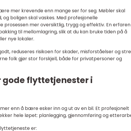
an være mer krevende enn mange ser for seg. Møbler skal
, og boligen skal vaskes. Med profesjonelle
le prosessen mer oversiktlig, trygg og effektiv. En erfaren
akking til mellomlagring, slik at du kan bruke tiden på å
ler nye lokaler.
odt, reduseres risikoen for skader, misforståelser og stre
arne folk gjør stor forskjell, både for privatpersoner og
gode flyttetjenester i
er enn å bære esker inn og ut av en bil. Et profesjonelt
dekker hele løpet: planlegging, gjennomføring og etterarbe
lyttetjeneste er: