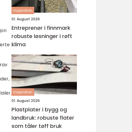
inspiration
01. August 2026
Entreprenør i finnmark
jon
robuste løsninger i røft
klima
lerte
krav
d
åder,
ialer.
inspiration
01. August 2026
Plastplater i bygg og
landbruk: robuste flater
som tåler tøff bruk