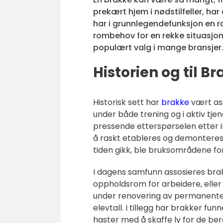
prekært hjem i nødstilfeller, ha
har i grunnlegendefunksjon en ra
rombehov for en rekke situasjoner
populært valg i mange bransjer
Historien og til B
Historisk sett har
brakke
vært ass
under både trening og i aktiv tje
pressende etterspørselen etter in
å raskt etableres og demonteres 
tiden gikk, ble bruksområdene fo
I dagens samfunn assosieres bra
oppholdsrom for arbeidere, eller
under renovering av permanente 
elevtall. I tillegg har brakker fu
haster med å skaffe ly for de ber