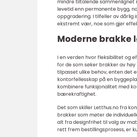
mindre tiltalende sammenlignet m
levetid enn permanente bygg, noe 
oppgradering. I tilfeller av dårli
ekstremt vær, noe som gjør effekt
Moderne brakke lø
I en verden hvor fleksibilitet og 
for de som søker brakker av høy 
tilpasset ulike behov, enten det er
kontorfellesskap på en byggeplass
kombinere funksjonalitet med kom
bærekraftighet.
Det som skiller Letthus.no fra k
brakker som møter de individuelle
alt fra designfrihet til valg av m
rett frem bestillingsprosess, er k