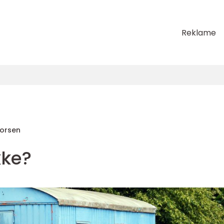
Reklame
horsen
kke?