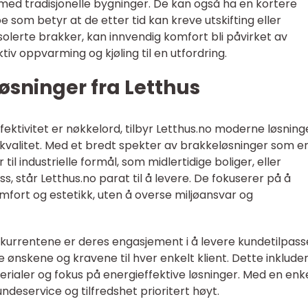
ed tradisjonelle bygninger. De kan også ha en kortere
som betyr at de etter tid kan kreve utskifting eller
g isolerte brakker, kan innvendig komfort bli påvirket av
iv oppvarming og kjøling til en utfordring.
sninger fra Letthus
effektivitet er nøkkelord, tilbyr Letthus.no moderne løsning
kvalitet. Med et bredt spekter av brakkeløsninger som e
 til industrielle formål, som midlertidige boliger, eller
, står Letthus.no parat til å levere. De fokuserer på å
fort og estetikk, uten å overse miljøansvar og
onkurrentene er deres engasjement i å levere kundetilpas
 ønskene og kravene til hver enkelt klient. Dette inklude
aterialer og fokus på energieffektive løsninger. Med en enk
undeservice og tilfredshet prioritert høyt.