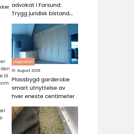
advokat i Farsund:
kker
Trygg juridisk bistand
når du trenger det
ter
inspiration
e den
01. August 2026
 til
Plassbygd garderobe
 som
smart utnyttelse av
hver eneste centimeter
,
ger
e
t