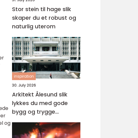
Stor stein til hage slik
skaper du et robust og
naturlig uterom
er
r
inspiration
30. July 2026
Arkitekt Ålesund slik
lykkes du med gode
sede
bygg og trygge
rer
prosesser
el og