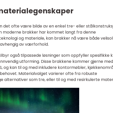
materialegenskaper
 det ofte være bilde av en enkel tre- eller stålkonstruks
Men moderne brakker har kommet langt fra denne
 teknologi og materiale, kan brakker nå være både veliso
uavhengig av værforhold.
lbyr også tilpassede løsninger som oppfyller spesifikke 
, og innvendig utforming. Disse brakkene kommer gjerne me
VVS, og kan til og med inkludere kontormøbler, kjøkkenomr
v behovet. Materialvalget varierer ofte fra robuste
 alternativer som tre, eller til og med resirkulerte mater