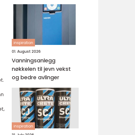
inspiration
01. August 2026
Vanningsanlegg
nøkkelen til jevn vekst
og bedre avlinger
t.
nn
et,
inspiration
31. July 2026