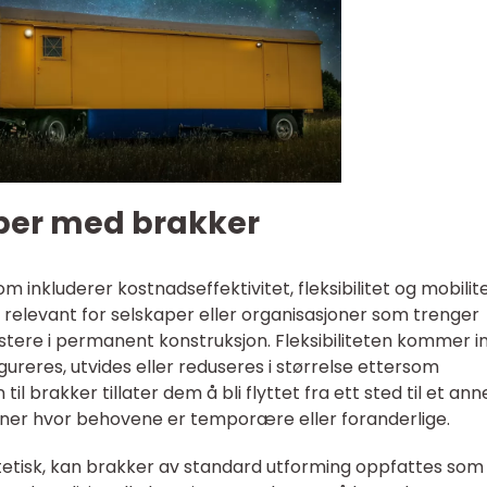
per med brakker
m inkluderer kostnadseffektivitet, fleksibilitet og mobilite
 relevant for selskaper eller organisasjoner som trenger
estere i permanent konstruksjon. Fleksibiliteten kommer i
ureres, utvides eller reduseres i størrelse ettersom
l brakker tillater dem å bli flyttet fra ett sted til et ann
sjoner hvor behovene er temporære eller foranderlige.
tetisk, kan brakker av standard utforming oppfattes som