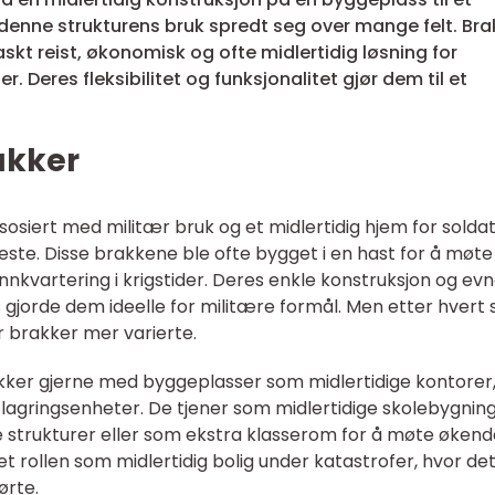
r denne strukturens bruk spredt seg over mange felt. Bra
skt reist, økonomisk og ofte midlertidig løsning for
. Deres fleksibilitet og funksjonalitet gjør dem til et
.
rakker
osiert med militær bruk og et midlertidig hjem for solda
neste. Disse brakkene ble ofte bygget i en hast for å møt
nkvartering i krigstider. Deres enkle konstruksjon og evne
gjorde dem ideelle for militære formål. Men etter hvert
r brakker mer varierte.
kker gjerne med byggeplasser som midlertidige kontorer
 lagringsenheter. De tjener som midlertidige skolebygnin
strukturer eller som ekstra klasserom for å møte økend
nnet rollen som midlertidig bolig under katastrofer, hvor de
ørte.