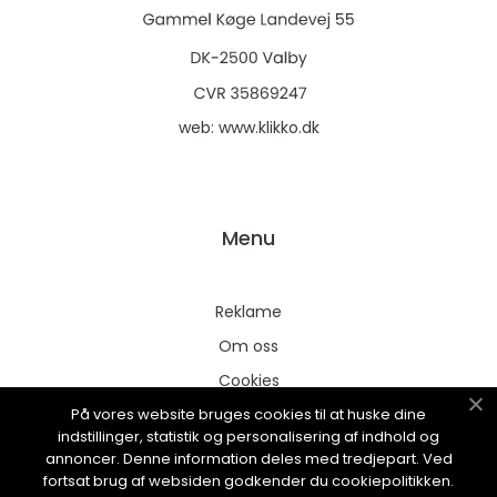
web:
www.klikko.dk
Menu
Reklame
Om oss
Cookies
På vores website bruges cookies til at huske dine
Kontakt Oss
indstillinger, statistik og personalisering af indhold og
Sitemap
annoncer. Denne information deles med tredjepart. Ved
fortsat brug af websiden godkender du cookiepolitikken.