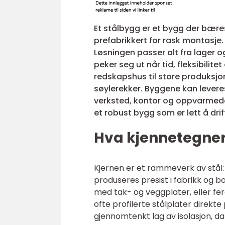
Et stålbygg er et bygg der bæres
prefabrikkert for rask montasje.
Løsningen passer alt fra lager o
peker seg ut når tid, fleksibilit
redskapshus til store produksjo
søylerekker. Byggene kan leveres 
verksted, kontor og oppvarmede 
et robust bygg som er lett å dri
Hva kjennetegner
Kjernen er et rammeverk av stål: 
produseres presist i fabrikk og b
med tak- og veggplater, eller fe
ofte profilerte stålplater direkte 
gjennomtenkt lag av isolasjon, da