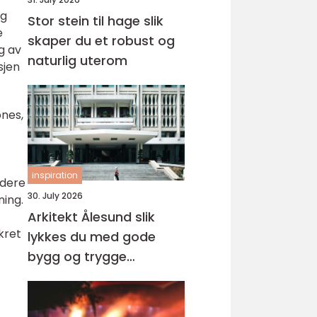
og
Stor stein til hage slik
e
skaper du et robust og
g av
naturlig uterom
sjen
pnes,
inspiration
rdere
30. July 2026
ning.
Arkitekt Ålesund slik
kret
lykkes du med gode
bygg og trygge
prosesser