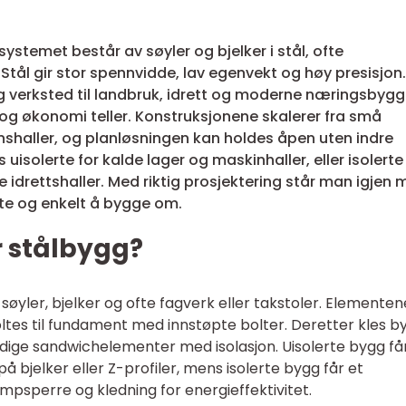
ystemet består av søyler og bjelker i stål, ofte
 Stål gir stor spennvidde, lav egenvekt og høy presisjon.
g verksted til landbruk, idrett og moderne næringsbygg.
et og økonomi teller. Konstruksjonene skalerer fra små
nshaller, og planløsningen kan holdes åpen uten indre
uisolerte for kalde lager og maskinhaller, eller isolerte
idrettshaller. Med riktig prosjektering står man igjen
fte og enkelt å bygge om.
 stålbygg?
søyler, bjelker og ofte fagverk eller takstoler. Elementen
oltes til fundament med innstøpte bolter. Deretter kles b
rdige sandwichelementer med isolasjon. Uisolerte bygg få
på bjelker eller Z-profiler, mens isolerte bygg får et
mpsperre og kledning for energieffektivitet.