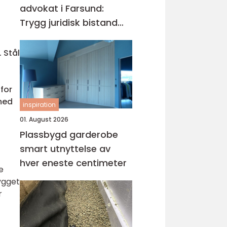
advokat i Farsund:
Trygg juridisk bistand
når du trenger det
 Stål
 for
 med
inspiration
01. August 2026
Plassbygd garderobe
smart utnyttelse av
hver eneste centimeter
e
ygget
r