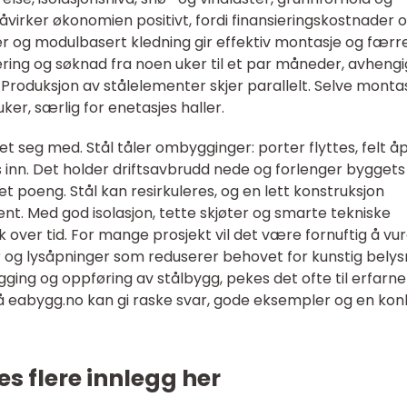
virker økonomien positivt, fordi finansieringskostnader 
eler og modulbasert kledning gir effektiv montasje og færr
ring og søknad fra noen uker til et par måneder, avhengi
Produksjon av stålelementer skjer parallelt. Selve monta
uker, særlig for enetasjes haller.
et seg med. Stål tåler ombygginger: porter flyttes, felt å
s inn. Det holder driftsavbrudd nede og forlenger byggets
å et poeng. Stål kan resirkuleres, og en lett konstruksjon
nt. Med god isolasjon, tette skjøter og smarte tekniske
 over tid. For mange prosjekt vil det være fornuftig å vu
er og lysåpninger som reduserer behovet for kunstig belys
gging og oppføring av stålbygg, pekes det ofte til erfarne
på eabygg.no kan gi raske svar, gode eksempler og en kon
es flere innlegg her