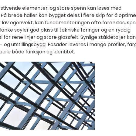
stivende elementer, og store spenn kan løses med
På brede haller kan bygget deles i flere skip for å optim
ar lav egenvekt, kan fundamenteringen ofte forenkles, spes
lanke søyler god plass til tekniske føringer og en ryddig
for rene linjer og store glassfelt. Synlige ståldetaljer kan
- og utstillingsbygg. Fasader leveres i mange profiler, far
speile både funksjon og identitet.