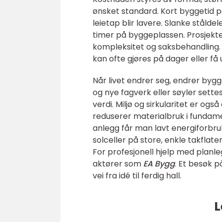
ønsket standard. Kort byggetid på
leietap blir lavere. Slanke ståld
timer på byggeplassen. Prosjekte
kompleksitet og saksbehandling. 
kan ofte gjøres på dager eller få 
Når livet endrer seg, endrer bygg
og nye fagverk eller søyler sette
verdi. Miljø og sirkularitet er ogs
reduserer materialbruk i fundame
anlegg får man lavt energiforbruk
solceller på store, enkle takflat
For profesjonell hjelp med planle
aktører som
EA Bygg
. Et besøk 
vei fra idé til ferdig hall.
L