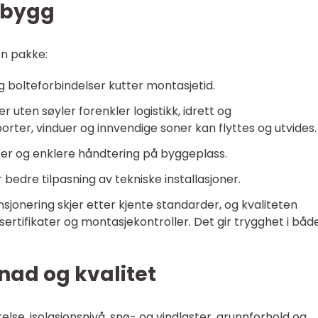
lbygg
 én pakke:
g bolteforbindelser kutter montasjetid.
r uten søyler forenkler logistikk, idrett og
 porter, vinduer og innvendige soner kan flyttes og utvides.
ter og enklere håndtering på byggeplass.
r bedre tilpasning av tekniske installasjoner.
mensjonering skjer etter kjente standarder, og kvaliteten
tifikater og montasjekontroller. Det gir trygghet i båd
nad og kvalitet
else, isolasjonsnivå, snø- og vindlaster, grunnforhold og